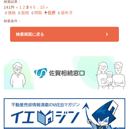
検索結果：
141件
«
1
2
3
4
5
..
15
»
価格
面積
間取
住所
築年月
検索条件：
検索画面に戻る