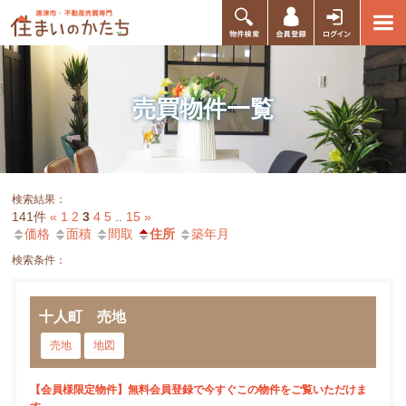
売買物件一覧
検索結果：
141件
«
1
2
3
4
5
..
15
»
価格
面積
間取
住所
築年月
検索条件：
十人町 売地
売地
地図
【会員様限定物件】無料会員登録で今すぐこの物件をご覧いただけま